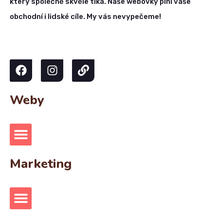
který společně skvěle tiká. Naše webovky plní vaše
obchodní i lidské cíle. My vás nevypečeme!
Weby
Marketing