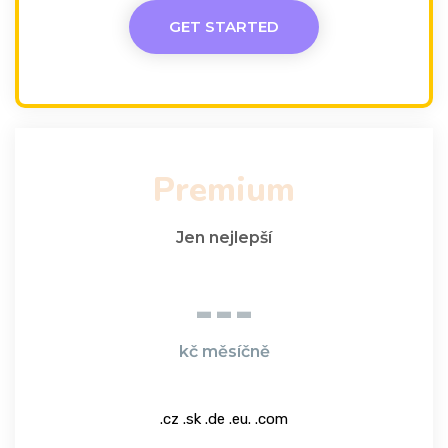
GET STARTED
Premium
Jen nejlepší
---
kč měsíčně
.cz .sk .de .eu. .com