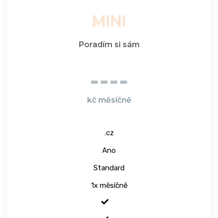
MINI
Poradím si sám
----
kč měsíčně
.cz
Ano
Standard
1x měsíčně