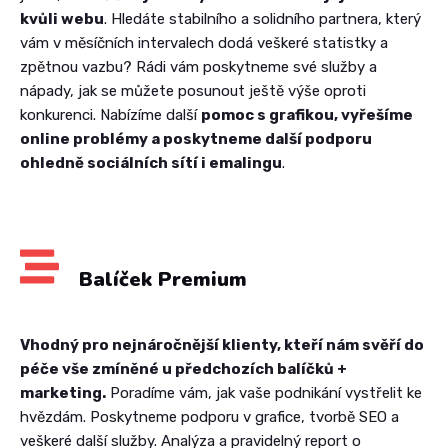
kvůli webu
. Hledáte stabilního a solidního partnera, který
vám v měsíčních intervalech dodá veškeré statistky a
zpětnou vazbu? Rádi vám poskytneme své služby a
nápady, jak se můžete posunout ještě výše oproti
konkurenci. Nabízíme další
pomoc s grafikou, vyřešíme
online problémy a poskytneme další podporu
ohledně sociálních sítí i emalingu
.
Balíček Premium
Vhodný pro nejnáročnější klienty, kteří nám svěří do
péče vše zmíněné u předchozích balíčků +
marketing.
Poradíme vám, jak vaše podnikání vystřelit ke
hvězdám. Poskytneme podporu v grafice, tvorbě SEO a
veškeré další služby. Analýza a pravidelný report o