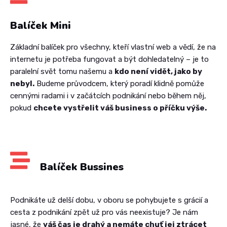
Balíček Mini
Základní balíček pro všechny, kteří vlastní web a vědí, že na
internetu je potřeba fungovat a být dohledatelný – je to
paralelní svět tomu našemu a
kdo není vidět, jako by
nebyl.
Budeme průvodcem, který poradí klidně pomůže
cennými radami i v začátcích podnikání nebo během něj,
pokud
chcete vystřelit váš business o příčku výše.
Balíček Bussines
Podnikáte už delší dobu, v oboru se pohybujete s grácií a
cesta z podnikání zpět už pro vás neexistuje? Je nám
jasné, že
váš čas je drahý a nemáte chuť jej ztrácet