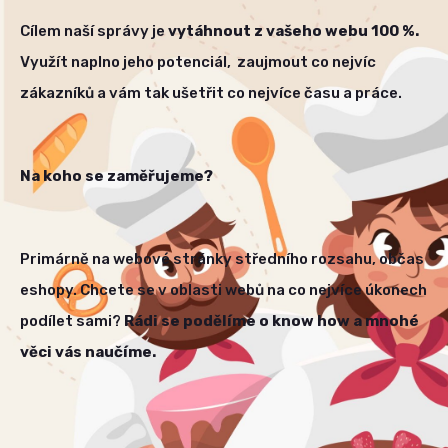
Cílem naší správy je
vytáhnout z vašeho webu 100 %.
Využít naplno jeho potenciál, zaujmout co nejvíc
zákazníků a vám tak ušetřit co nejvíce času a práce.
Na koho se zaměřujeme?
Primárně na webové stránky středního rozsahu, občas
eshopy. Chcete se v oblasti webů na co nejvíce úkonech
podílet sami?
Rádi se podělíme o know how a mnohé
věci vás naučíme.