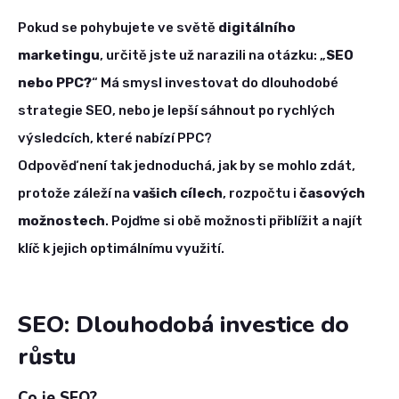
Pokud se pohybujete ve světě
digitálního
marketingu
, určitě jste už narazili na otázku: „
SEO
nebo PPC?
“ Má smysl investovat do dlouhodobé
strategie SEO, nebo je lepší sáhnout po rychlých
výsledcích, které nabízí PPC?
Odpověď není tak jednoduchá, jak by se mohlo zdát,
protože záleží na
vašich cílech
, rozpočtu i
časových
možnostech
. Pojďme si obě možnosti přiblížit a najít
klíč k jejich optimálnímu využití.
SEO: Dlouhodobá investice do
růstu
Co je SEO?