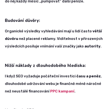
do něj každý měsíc „pumpovat“ další peníze.
Budování důvěry:
Organické výsledky vyhledávání mají u lidí často
větší
důvěru
než placené reklamy. Viditelnost v přirozených
výsledcích posiluje vnímání vaší značky jako
autority
.
Nižší náklady z dlouhodobého hlediska:
I když SEO vyžaduje počáteční investici
času a peněz
,
dlouhodobé udržování webu je finančně méně náročné
než neustálé financování
PPC kampaní
.